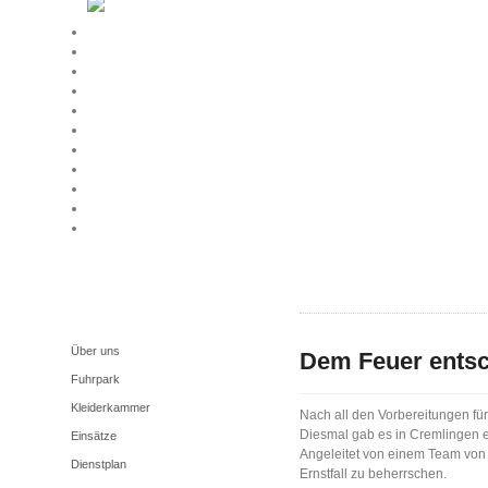
Unsere Feuerwehr
Über uns
Dem Feuer entsc
Fuhrpark
Kleiderkammer
Nach all den Vorbereitungen für
Diesmal gab es in Cremlingen 
Einsätze
Angeleitet von einem Team vo
Dienstplan
Ernstfall zu beherrschen.