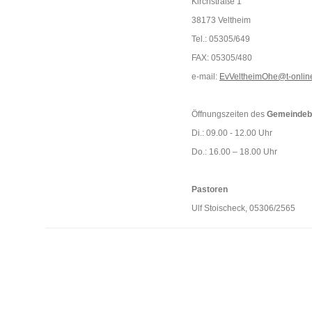
Kirchstraße 1
38173 Veltheim
Tel.: 05305/649
FAX: 05305/480
e-mail:
EvVeltheimOhe@t-onlin
Öffnungszeiten des
Gemeindeb
Di.: 09.00 - 12.00 Uhr
Do.: 16.00 – 18.00 Uhr
Pastoren
Ulf Stoischeck, 05306/2565