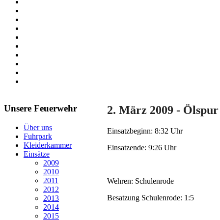
Unsere Feuerwehr
2. März 2009 - Ölspur
Über uns
Einsatzbeginn: 8:32 Uhr
Fuhrpark
Kleiderkammer
Einsatzende: 9:26 Uhr
Einsätze
2009
2010
2011
Wehren: Schulenrode
2012
Besatzung Schulenrode: 1:5
2013
2014
2015