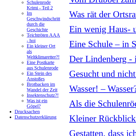
Schulenrode
Krimi - Teil 2
Was rät der Ortsra
Im
Geschwindschritt
durch die
Ein wenig Haus- 
Geschichte
Teichtröten AAA
- hoi
Eine Schule – in 
Ein kleiner Ort
als
Der Lindenberg - 
Weltklimaretter?!
Eine Postkarte
aus Schulenrode
Gesucht und nich
Ein Stein des
Anstoßes
Brotbacken im
Wasser! – Wasser
Wandel der Zeit
Insektenschutz?!
Was ist ein
Als die Schulenr
Göpel?
Drucksachen
Kleiner Rückblick
Datenschutzerklärung
Gestatten, dass ic