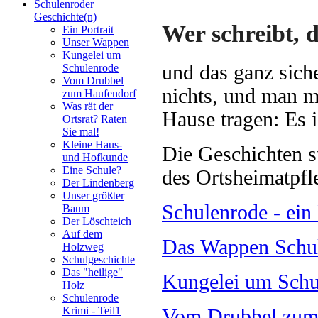
Schulenroder
Geschichte(n)
Wer schreibt, 
Ein Portrait
Unser Wappen
Kungelei um
und das ganz siche
Schulenrode
Vom Drubbel
nichts, und man m
zum Haufendorf
Was rät der
Hause tragen: Es i
Ortsrat? Raten
Sie mal!
Kleine Haus-
Die Geschichten s
und Hofkunde
Eine Schule?
des Ortsheimatpfl
Der Lindenberg
Unser größter
Schulenrode - ein 
Baum
Der Löschteich
Auf dem
Das Wappen Schu
Holzweg
Schulgeschichte
Das "heilige"
Kungelei um Schu
Holz
Schulenrode
Krimi - Teil1
Vom Drubbel zum 