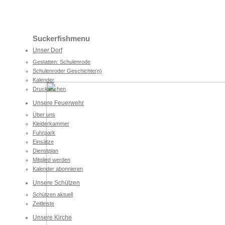
Suckerfishmenu
Unser Dorf
Gestatten: Schulenrode
Schulenroder Geschichte(n)
Kalender
Drucksachen
Unsere Feuerwehr
Über uns
Kleiderkammer
Fuhrpark
Einsätze
Dienstplan
Mitglied werden
Kalender abonnieren
Unsere Schützen
Schützen aktuell
Zeitleiste
Unsere Kirche