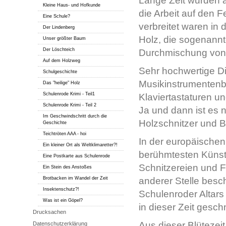
Lange Zeit wurden a
Kleine Haus- und Hofkunde
die Arbeit auf den F
Eine Schule?
verbreitet waren i
Der Lindenberg
Holz, die sogenannt
Unser größter Baum
Der Löschteich
Durchmischung von
Auf dem Holzweg
Sehr hochwertige Di
Schulgeschichte
Musikinstrumentenba
Das "heilige" Holz
Schulenrode Krimi - Teil1
Klaviertastaturen u
Schulenrode Krimi - Teil 2
Ja und dann ist es n
Im Geschwindschritt durch die
Holzschnitzer und B
Geschichte
Teichtröten AAA - hoi
In der europäischen
Ein kleiner Ort als Weltklimaretter?!
berühmtesten Künstl
Eine Postkarte aus Schulenrode
Schnitzereien und F
Ein Stein des Anstoßes
Brotbacken im Wandel der Zeit
anderer Stelle besc
Insektenschutz?!
Schulenroder Altar
Was ist ein Göpel?
in dieser Zeit gesch
Drucksachen
Aus dieser Blüteze
Datenschutzerklärung