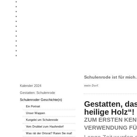
Unser Dorf
Schulenrode ist für mich.
Kalender 2024
mein Dorf.
Gestatten: Schulenrode
Schulenroder Geschichte(n)
Gestatten, das
Ein Portrait
heilige Holz“!
Unser Wappen
ZUM ERSTEN KEN
Kungelei um Schulenrode
VERWENDUNG FÜ
Vom Drubbel zum Haufendorf
Was rät der Ortsrat? Raten Sie mal!