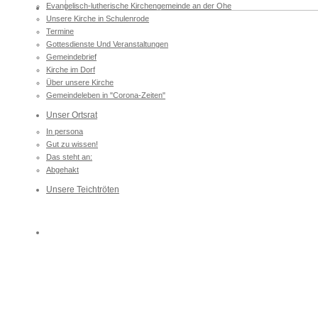
Evangelisch-lutherische Kirchengemeinde an der Ohe
Unsere Kirche in Schulenrode
Termine
Gottesdienste Und Veranstaltungen
Gemeindebrief
Kirche im Dorf
Über unsere Kirche
Gemeindeleben in "Corona-Zeiten"
Unser Ortsrat
In persona
Gut zu wissen!
Das steht an:
Abgehakt
Unsere Teichtröten